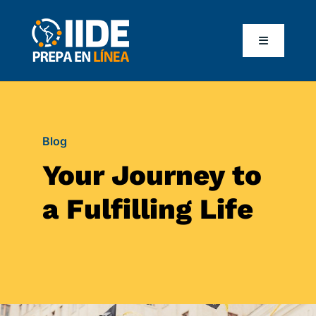
Skip
to
Toggle
content
Navigation
Inicio
Blog
Nosotros
Your Journey to
Costos
a Fulfilling Life
Testimonios
Validez oficial