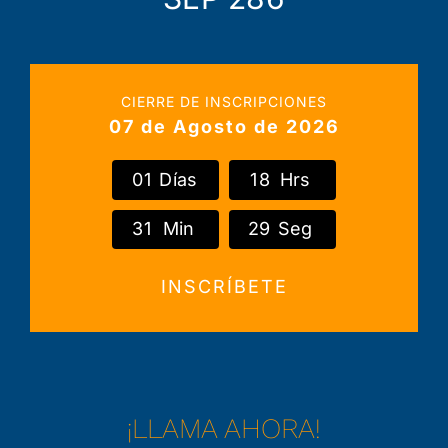
CIERRE DE INSCRIPCIONES
07 de Agosto de 2026
0
1
Días
1
8
Hrs
3
1
Min
2
9
Seg
INSCRÍBETE
¡LLAMA AHORA!